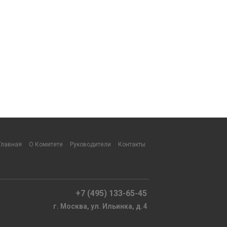
Главная
О Комитете
Руководители
Контакты
+7 (495) 133-65-45
г. Москва, ул. Ильинка, д.4