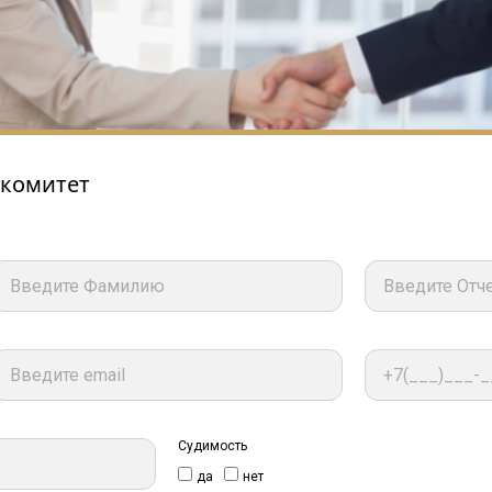
 комитет
Судимость
да
нет