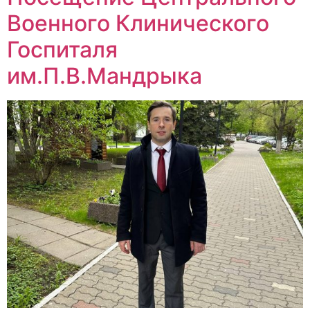
Военного Клинического
Госпиталя
им.П.В.Мандрыка